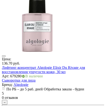
Цена:
136.70
руб.
Ц
Лифтинг-концентрат Algologie Elixir Du Rivage для
1
восстановления упругости кожи, 30 мл
С
Арт: 679280
В наличии
у
Сыворотки для лица
А
Бренд:
Algologie
С
По РБ – до 5 раб. дней Обработка заказа - будни
5
0 отзывов
5
0
–