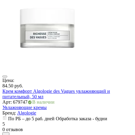
ия
Цена:
Ц
84.50
руб.
5
Крем комфорт Algologie des Vagues увлажняющий и
Э
питательный, 50 мл
у
Арт: 679747
В наличии
А
Увлажняющие кремы
Бренд:
Algologie
По РБ – до 5 раб. дней Обработка заказа - будни
5
5
0 отзывов
0