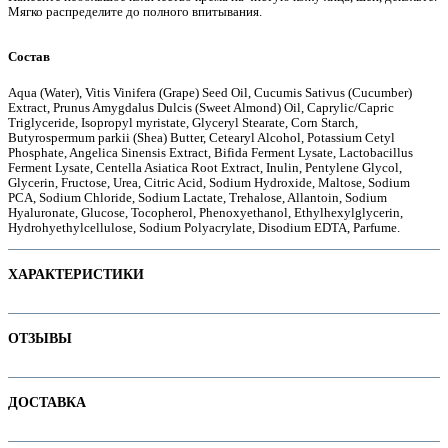
Мягко распределите до полного впитывания.
Состав
е
Aqua (Water), Vitis Vinifera (Grape) Seed Oil, Cucumis Sativus (Cucumber)
Extract, Prunus Amygdalus Dulcis (Sweet Almond) Oil, Caprylic/Capric
Triglyceride, Isopropyl myristate, Glyceryl Stearate, Corn Starch,
Butyrospermum parkii (Shea) Butter, Cetearyl Alcohol, Potassium Cetyl
Phosphate, Angelica Sinensis Extract, Bifida Ferment Lysate, Lactobacillus
Ferment Lysate, Centella Asiatica Root Extract, Inulin, Pentylene Glycol,
Glycerin, Fructose, Urea, Citric Acid, Sodium Hydroxide, Maltose, Sodium
PCA, Sodium Chloride, Sodium Lactate, Trehalose, Allantoin, Sodium
Hyaluronate, Glucose, Tocopherol, Phenoxyethanol, Ethylhexylglycerin,
Hydrohyethylcellulose, Sodium Polyacrylate, Disodium EDTA, Parfume.
ХАРАКТЕРИСТИКИ
Наименование параметра
Значение параметра
ОТЗЫВЫ
Возраст
ие
Есть SPF
Отзывов пока нет. Ваш может стать первым!
ДОСТАВКА
Назначение
Не тестируется на животных
ы