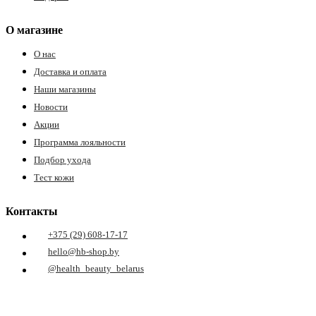
О магазине
О нас
Доставка и оплата
Наши магазины
Новости
Акции
е
Программа лояльности
Подбор ухода
Тест кожи
ные
Контакты
+375 (29) 608-17-17
hello@hb-shop.by
@health_beauty_belarus
ы