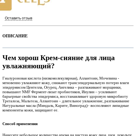
Оставить отзыв
ОПИСАНИЕ
Чем хорош Крем-сияние для лица
увлажняющий?
Гиалуроновая кислота (низкомолекулярная), Аллантоин, Мочевина -
е
мгновенно увлажняют кожу, снижают трансэпидермальную потерю влаги
эпидермисом Центелла, Огурец, Ангелика – разглаживают морщинки,
повышают NMF Фермент-лизат пробиотиков, Инулин – усиливают
барьерные свойства эпидермиса, восстанавливает здоровую микробиоту
Трегалоза, Мальтоза, Аллантоин – длительное увлажнение, разглаживание
Натуральные масла (Миндаль, Карите, Виноград)– восполняют липидные
компоненты кожи, защищают ее.
е
Способ применения
Нанесите небольшое количество крема на чистую кожу лица, шеи, декольте.