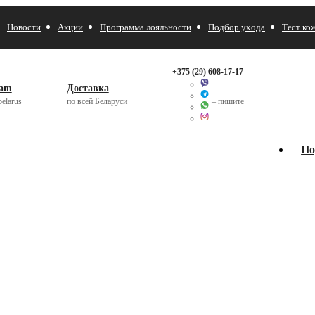
Новости
Акции
Программа лояльности
Подбор ухода
Тест ко
+375 (29)
608-17-17
ram
Доставка
elarus
по всей Беларуси
– пишите
По