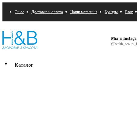
О нас
Доставка и оплата
Наши магазины
Бренды
Блог
Мы в Instag
@health_beauty_b
Каталог