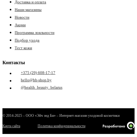
Доставка и оплата
Наши магазины
Новости
Акции
Программа лояльности
Подбор ухода
Тест кожи
е
Контакты
+375 (29) 608-17-17
hello@hb-shop.by
ные
@health_beauty_belarus
© 2014-2025 – ООО «Эйч энд Би» – Интернет-магазин уходовой косметики
Карта сайта
Политика конфиденциальности
ы