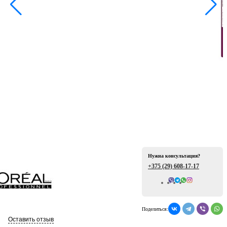
ая
е
Нужна консультация?
+375 (29)
608-17-17
Всего отзывов: 0
ой
Поделиться:
Оставить отзыв