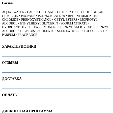
Состав
AQUA / WATER / EAU • ISOBUTANE • CETEARYL ALCOHOL • BUTANE •
GLYCERIN • PROPANE • POLYSORBATE 20 • BEHENTRIMONIUM
CHLORIDE • PHENOXYETHANOL • CETYL ESTERS • ISOPROPYL
е
ALCOHOL • ETHYLHEXYLGLYCERIN • SODIUM CITRATE •
HYDROXYETHYL UREA • LIMONENE • BENZYL SALICYLATE • BENZYL
ALCOHOL • HIBISCUS ESCULENTUS SEED EXTRACT • TOCOPHEROL •
PARFUM / FRAGRANCE
ХАРАКТЕРИСТИКИ
Наименование параметра
Значение параметра
ОТЗЫВЫ
Не тестируется на животных
Основная цена
79.25
Отзывов пока нет. Ваш может стать первым!
ДОСТАВКА
Пол
Степень фиксации
ие
В интернет-магазине доступны варианты доставки:
Тип волос
ОПЛАТА
1. Доставка курьером по Минску
Категория
Пенки и муссы для волос
Бренд
L'Oreal Professionnel
2. Доставка по РБ с помощью служб "Белпочта" или "Европочта"
Оплачивайте покупки удобным способом. В интернет-магазине доступны
ДИСКОНТНАЯ ПРОГРАММА
ы