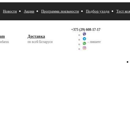
Новости
Акции
Программа лояльности
Подбор ухода
Тест ко
+375 (29)
608-17-17
ram
Доставка
elarus
по всей Беларуси
– пишите