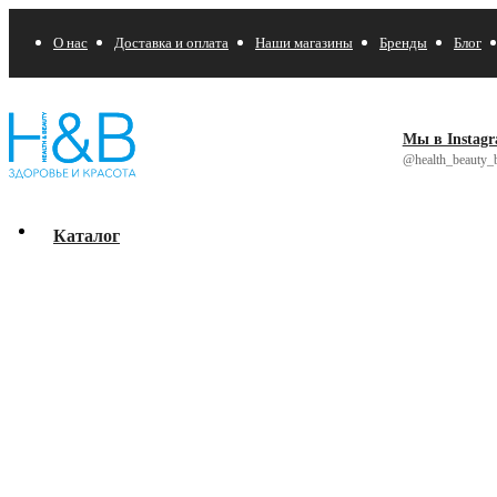
О нас
Доставка и оплата
Наши магазины
Бренды
Блог
Мы в Instag
@health_beauty_b
Каталог