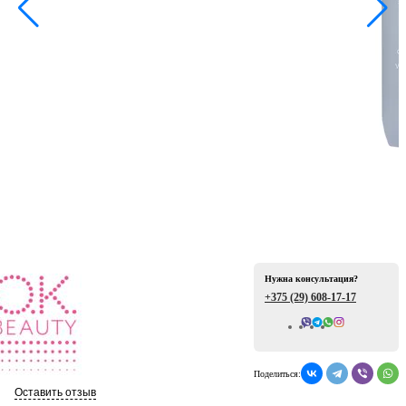
ая
е
Нужна консультация?
+375 (29)
608-17-17
Всего отзывов: 0
ой
Поделиться:
Оставить отзыв