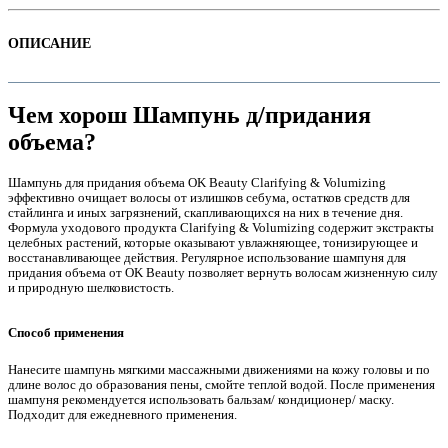
ОПИСАНИЕ
Чем хорош Шампунь д/придания
объема?
Шампунь для придания объема OK Beauty Clarifying & Volumizing
эффективно очищает волосы от излишков себума, остатков средств для
стайлинга и иных загрязнений, скапливающихся на них в течение дня.
Формула уходового продукта Clarifying & Volumizing содержит экстракты
целебных растений, которые оказывают увлажняющее, тонизирующее и
восстанавливающее действия. Регулярное использование шампуня для
е
придания объема от OK Beauty позволяет вернуть волосам жизненную силу
и природную шелковистость.
Способ применения
Нанесите шампунь мягкими массажными движениями на кожу головы и по
длине волос до образования пены, смойте теплой водой. После применения
шампуня рекомендуется использовать бальзам/ кондиционер/ маску.
е
Подходит для ежедневного применения.