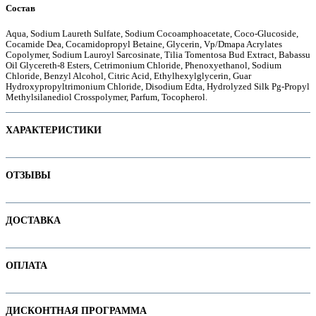
Состав
Aqua, Sodium Laureth Sulfate, Sodium Cocoamphoacetate, Coco-Glucoside,
Cocamide Dea, Cocamidopropyl Betaine, Glycerin, Vp/Dmapa Acrylates
Copolymer, Sodium Lauroyl Sarcosinate, Tilia Tomentosa Bud Extract, Babassu
е
Oil Glycereth-8 Esters, Cetrimonium Chloride, Phenoxyethanol, Sodium
Chloride, Benzyl Alcohol, Citric Acid, Ethylhexylglycerin, Guar
Hydroxypropyltrimonium Chloride, Disodium Edta, Hydrolyzed Silk Pg-Propyl
Methylsilanediol Crosspolymer, Parfum, Tocopherol.
ХАРАКТЕРИСТИКИ
Наименование параметра
Значение параметра
ОТЗЫВЫ
Бессульфатные
Для детей
Отзывов пока нет. Ваш может стать первым!
ДОСТАВКА
Назначение
Не тестируется на животных
ие
В интернет-магазине доступны варианты доставки:
Объем продукта
250
ОПЛАТА
1. Доставка курьером по Минску
Основная цена
20.90
Пол
2. Доставка по РБ с помощью служб "Белпочта" или "Европочта"
Оплачивайте покупки удобным способом. В интернет-магазине доступны
ДИСКОНТНАЯ ПРОГРАММА
ы