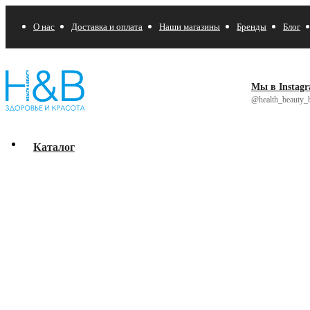
О нас
Доставка и оплата
Наши магазины
Бренды
Блог
Мы в Instag
@health_beauty_b
Каталог