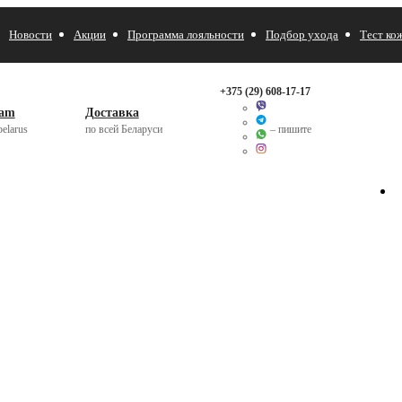
Новости
Акции
Программа лояльности
Подбор ухода
Тест ко
+375 (29)
608-17-17
ram
Доставка
elarus
по всей Беларуси
– пишите