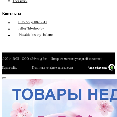
Тест кожи
ие
Контакты
+375 (29) 608-17-17
hello@hb-shop.by
@health_beauty_belarus
е
© 2014-2025 – ООО «Эйч энд Би» – Интернет-магазин уходовой косметики
Карта сайта
Политика конфиденциальности