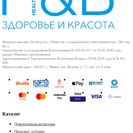
Интернет-магазин «hb-shop.by» (Общество с ограниченной ответственностью «Эйч энд
Би»).
Свидетельство о государственной регистрации № 193 041 317
от 23.02.2018
года,
выдано Минским горисполкомом.
е
Зарегистрирован в Торговом реестре Республики Беларусь
10.04.2018
года за № 411
838.
Юридический адрес: 220 037, г. Минск, пер. Козлова, д. 7 г, каб. 13, 6 этаж
ные
Каталог
Декоративная косметика
ы
Пищевые добавки