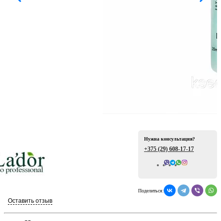
ая
Нужна консультация?
е
+375 (29)
608-17-17
Всего отзывов: 0
Поделиться:
ой
Оставить отзыв