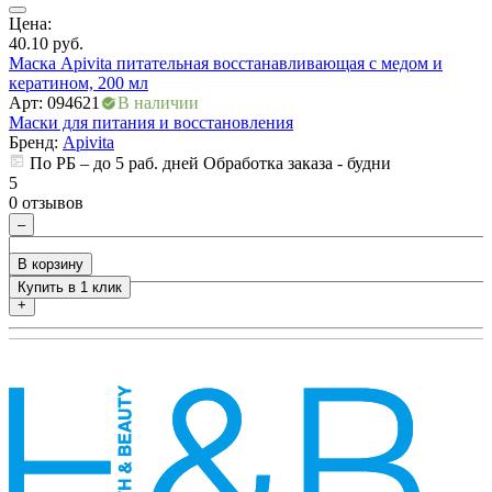
Цена:
Ц
40.10
руб.
1
Маска Apivita питательная восстанавливающая с медом и
У
кератином, 200 мл
2
Арт: 094621
В наличии
А
Маски для питания и восстановления
М
Бренд:
Apivita
По РБ – до 5 раб. дней Обработка заказа - будни
5
5
0 отзывов
0
–
В корзину
Купить в 1 клик
+