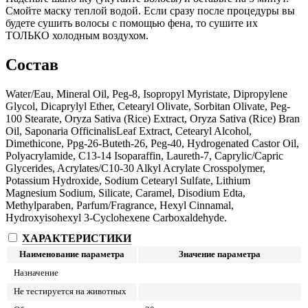
Смойте маску теплой водой. Если сразу после процедуры вы
ия
будете сушить волосы с помощью фена, то сушите их
ТОЛЬКО холодным воздухом.
Состав
Water/Eau, Mineral Oil, Peg-8, Isopropyl Myristate, Dipropylene
Glycol, Dicaprylyl Ether, Cetearyl Olivate, Sorbitan Olivate, Peg-
100 Stearate, Oryza Sativa (Rice) Extract, Oryza Sativa (Rice) Bran
Oil, Saponaria OfficinalisLeaf Extract, Cetearyl Alcohol,
Dimethicone, Ppg-26-Buteth-26, Peg-40, Hydrogenated Castor Oil,
Polyacrylamide, C13-14 Isoparaffin, Laureth-7, Caprylic/Capric
Glycerides, Acrylates/C10-30 Alkyl Acrylate Crosspolymer,
Potassium Hydroxide, Sodium Cetearyl Sulfate, Lithium
Magnesium Sodium, Silicate, Caramel, Disodium Edta,
Methylparaben, Parfum/Fragrance, Hexyl Cinnamal,
Hydroxyisohexyl 3-Cyclohexene Carboxaldehyde.
ХАРАКТЕРИСТИКИ
Наименование параметра
Значение параметра
Назначение
Не тестируется на животных