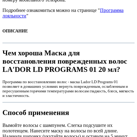
Подробнее ознакомиться можно на странице "
Программа
лояльности
"
ОПИСАНИЕ
Чем хороша Маска для
ры
восстановления поврежденных волос
LA'DOR LD PROGRAMS 01 20 мл?
Программа по восстановлению волос - маска Lador LD Programs 01
позволяет в домашних условиях вернуть поврежденным, ослабленным и
пересушенным горячими температурами волосам гладкость, блеск, мягкость
и эластичность.
Способ применения
Вымойте волосы с шампунем. Слегка подсушите их
полотенцем. Нанесите маску на волосы по всей длине.
Наденьте шапочку (укутайте волосы) и оставьте на 5 минут.