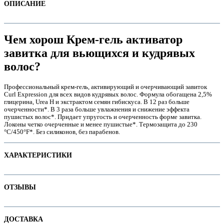
ОПИСАНИЕ
Чем хорош Крем-гель активатор
завитка для вьющихся и кудрявых
волос?
Профессиональный крем-гель, активирующий и очерчивающий завиток
Curl Expression для всех видов кудрявых волос. Формула обогащена 2,5%
глицерина, Urea H и экстрактом семян гибискуса. В 12 раз больше
очерченности*. В 3 раза больше увлажнения и снижение эффекта
пушистых волос*. Придает упругость и очерченность форме завитка.
Локоны четко очерченные и менее пушистые*. Термозащита до 230
е
°C/450°F*. Без силиконов, без парабенов.
ХАРАКТЕРИСТИКИ
Наименование параметра
Значение параметра
ОТЗЫВЫ
Не тестируется на
животных
е
Отзывов пока нет. Ваш может стать первым!
Основная цена
79.20
ДОСТАВКА