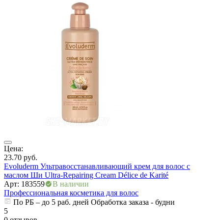
ры
Цена:
23.70
руб.
Evoluderm Ультравосстанавливающий крем для волос с
маслом Ши Ultra-Repairing Cream Délice de Karité
Арт: 183559
В наличии
Профессиональная косметика для волос
По РБ – до 5 раб. дней Обработка заказа - будни
5
0 отзывов