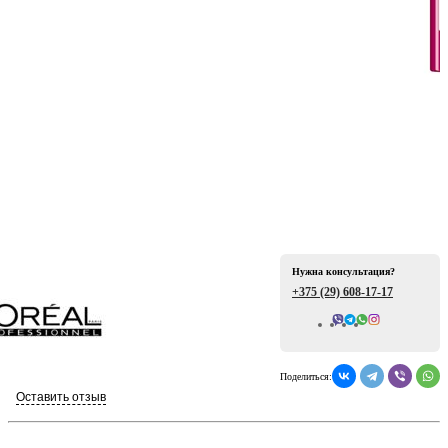
ая
Нужна консультация?
+375 (29)
608-17-17
е
Всего отзывов: 0
Поделиться:
Оставить отзыв
ой