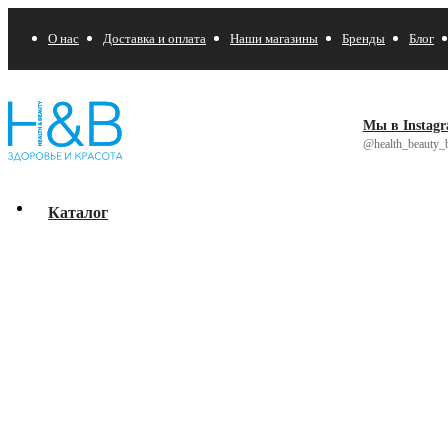
О нас
Доставка и оплата
Наши магазины
Бренды
Блог
Мы в Instag
@health_beauty_b
Каталог