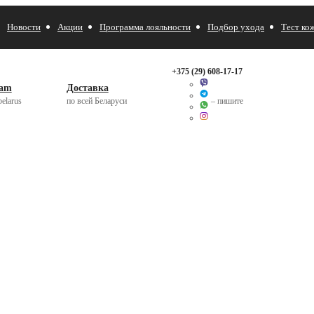
Новости
Акции
Программа лояльности
Подбор ухода
Тест ко
+375 (29)
608-17-17
ram
Доставка
elarus
по всей Беларуси
– пишите