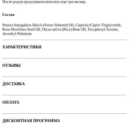
После родов продолжаем наносить еще три месяца.
Состав
е
Prunus Amygdalus Dulcis (Sweet Almond) Oil, Caprylic/Capric Triglyceride,
Rosa Moschata Seed Oil, Oryza sativa (Rice) Bran Oil, Tocopheryl Acetate,
Ascorbyl Palmitate
ХАРАКТЕРИСТИКИ
Наименование параметра
Значение параметра
ОТЗЫВЫ
Основная цена
Категория
Средства против растяжек
Отзывов пока нет. Ваш может стать первым!
ДОСТАВКА
Бренд
Rilastil
В интернет-магазине доступны варианты доставки:
ОПЛАТА
ие
1. Доставка курьером по Минску
2. Доставка по РБ с помощью служб "Белпочта" или "Европочта"
Оплачивайте покупки удобным способом. В интернет-магазине доступны
ДИСКОНТНАЯ ПРОГРАММА
варианты оплаты:
Подробнее про все способы смотрите на странице "
Доставка
"
ы