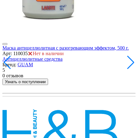
ия
Маска антицеллюлитная с разогревающим эффектом, 500 г.
М
Арт: 110035
Нет в наличии
B
Антицеллюлитные средства
А
Бренд:
GUAM
5
0 отзывов
5
0
Узнать о поступлении