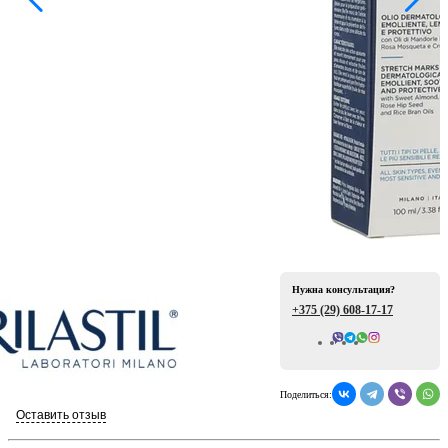
ая
Нужна консультация?
е
+375 (29)
608-17-17
Всего отзывов: 0
Поделиться:
ой
Оставить отзыв