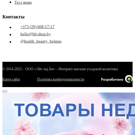
Тест кожи
Контакты
+375 (29) 608-17-17
hello@hb-shop.by
@health_beauty_belarus
© 2014-2025 – ООО «Эйч энд Би» – Интернет-магазин уходовой косметики
Карта сайта
Политика конфиденциальности