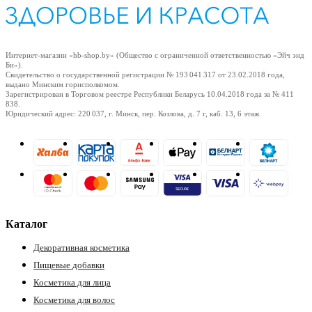
ия
Интернет-магазин «hb-shop.by» (Общество с ограниченной ответственностью «Эйч энд
Би»).
Свидетельство о государственной регистрации № 193 041 317
от 23.02.2018
года,
выдано Минским горисполкомом.
Зарегистрирован в Торговом реестре Республики Беларусь
10.04.2018
года за № 411
838.
Юридический адрес: 220 037, г. Минск, пер. Козлова, д. 7 г, каб. 13, 6 этаж
Каталог
Декоративная косметика
Пищевые добавки
Косметика для лица
Косметика для волос