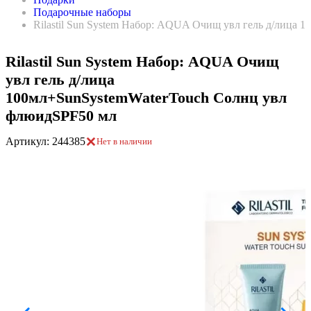
Подарочные наборы
Rilastil Sun System Набор: AQUA Очищ увл гель д/лица
Rilastil Sun System Набор: AQUA Очищ
увл гель д/лица
100мл+SunSystemWaterTouch Солнц увл
флюидSPF50 мл
Артикул: 244385
Нет в наличии