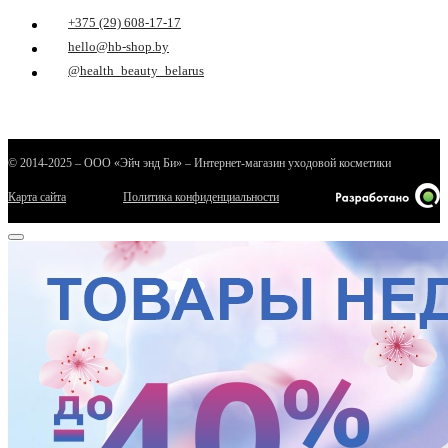
+375 (29) 608-17-17
hello@hb-shop.by
@health_beauty_belarus
© 2014-2025 – ООО «Эйч энд Би» – Интернет-магазин уходовой косметики
Карта сайта
Политика конфиденциальности