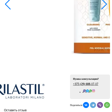
ая
е
Нужна консультация?
+375 (29)
608-17-17
Всего отзывов: 0
ой
Поделиться:
Оставить отзыв