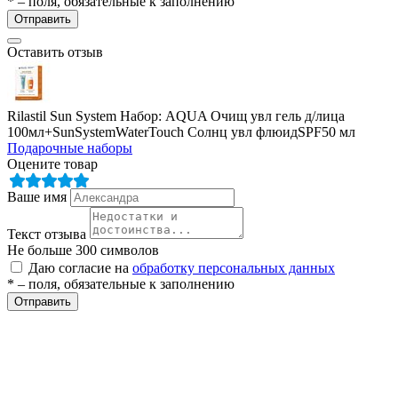
* – поля, обязательные к заполнению
Отправить
Оставить отзыв
Rilastil Sun System Набор: AQUA Очищ увл гель д/лица
100мл+SunSystemWaterTouch Солнц увл флюидSPF50 мл
Подарочные наборы
Оцените товар
е
Ваше имя
Текст отзыва
ные
Не больше 300 символов
Даю согласие на
обработку персональных данных
* – поля, обязательные к заполнению
Отправить
ы