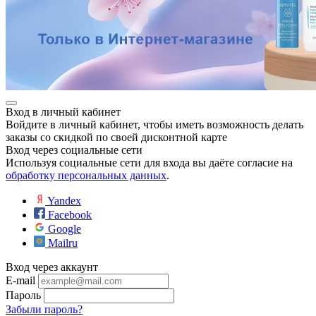
ие
Вход в личный кабинет
е
Войдите в личный кабинет, чтобы иметь возможность делать
заказы со скидкой по своей дисконтной карте
Вход через социальные сети
Используя социальные сети для входа вы даёте согласие на
обработку персональных данных
.
Yandex
Facebook
Google
Mailru
Вход через аккаунт
E-mail
Пароль
Забыли пароль?