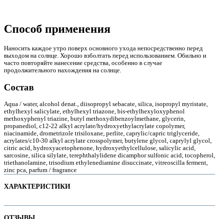
Способ применения
е
Наносить каждое утро поверх основного ухода непосредственно перед
выходом на солнце. Хорошо взболтать перед использованием. Обильно и
часто повторяйте нанесение средства, особенно в случае
продолжительного нахождения на солнце.
Состав
Aqua / water, alcohol denat., diisopropyl sebacate, silica, isopropyl myristate,
ethylhexyl salicylate, ethylhexyl triazone, bis-ethylhexyloxyphenol
methoxyphenyl triazine, butyl methoxydibenzoylmethane, glycerin,
propanediol, c12-22 alkyl acrylate/hydroxyethylacrylate copolymer,
niacinamide, drometrizole trisiloxane, perlite, caprylic/capric triglyceride,
acrylates/c10-30 alkyl acrylate crosspolymer, butylene glycol, caprylyl glycol,
citric acid, hydroxyacetophenone, hydroxyethylcellulose, salicylic acid,
sarcosine, silica silylate, terephthalylidene dicamphor sulfonic acid, tocopherol,
triethanolamine, trisodium ethylenediamine disuccinate, vitreoscilla ferment,
zinc pca, parfum / fragrance
ие
ХАРАКТЕРИСТИКИ
Наименование параметра
Значение параметра
ОТЗЫВЫ
ы