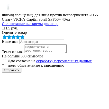
ры
Флюид солнцезащ. для лица против несовершенств «UV-
Clear» VICHY Capital Soleil SPF50+ 40мл
Солнцезащитные кремы для лица
111,5
руб.
Оцените товар
Ваше имя
Текст отзыва
Не больше 300 символов
Даю согласие на
обработку персональных данных
* – поля, обязательные к заполнению
Отправить