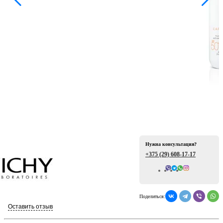
ая
Нужна консультация?
е
+375 (29)
608-17-17
Всего отзывов: 0
Поделиться:
ой
Оставить отзыв