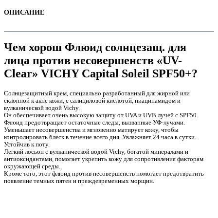
ОПИСАНИЕ
Чем хорош Флюид солнцезащ. для
лица против несовершенств «UV-
Clear» VICHY Capital Soleil SPF50+?
Солнцезащитный крем, специально разработанный для жирной или
склонной к акне кожи, с салициловой кислотой, ниацинамидом и
вулканической водой Vichy.
Он обеспечивает очень высокую защиту от UVA и UVB лучей с SPF50.
Флюид предотвращает остаточные следы, вызванные УФ-лучами.
е
Уменьшает несовершенства и мгновенно матирует кожу, чтобы
контролировать блеск в течение всего дня. Увлажняет 24 часа в сутки.
Устойчив к поту.
Легкий лосьон с вулканической водой Vichy, богатой минералами и
антиоксидантами, помогает укрепить кожу для сопротивления факторам
окружающей среды.
Кроме того, этот флюид против несовершенств помогает предотвратить
появление темных пятен и преждевременных морщин.
е