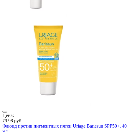
ия
Цена:
Ц
79.98
руб.
6
Флюид против пигментных пятен Uriage Bariesun SPF50+, 40
Т
мл
с