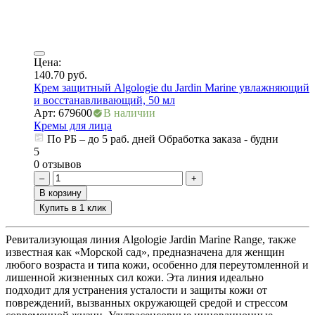
ия
Цена:
140.70
руб.
Крем защитный Algologie du Jardin Marine увлажняющий
и восстанавливающий, 50 мл
Арт: 679600
В наличии
Кремы для лица
По РБ – до 5 раб. дней Обработка заказа - будни
5
0 отзывов
–
+
В корзину
Купить в 1 клик
Ревитализующая линия Algologie Jardin Marine Range, также
известная как «Морской сад», предназначена для женщин
любого возраста и типа кожи, особенно для переутомленной и
лишенной жизненных сил кожи. Эта линия идеально
подходит для устранения усталости и защиты кожи от
повреждений, вызванных окружающей средой и стрессом