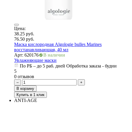
е
Цена:
38.25
руб.
76.50
руб.
Маска кислородная Algologie bulles Marines
восстанавливающая, 40 мл
Арт: 620176
В наличии
Увлажняющие маски
По РБ – до 5 раб. дней Обработка заказа - будни
5
0 отзывов
–
+
В корзину
Купить в 1 клик
ANTI-AGE
ие
ы