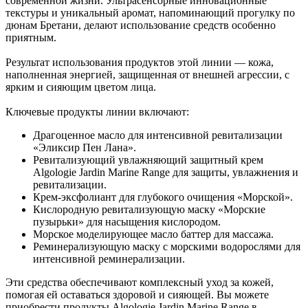
современной жизни. Ультрасенсорные инновационные
текстуры и уникальный аромат, напоминающий прогулку по
дюнам Бретани, делают использование средств особенно
приятным.
Результат использования продуктов этой линии — кожа,
наполненная энергией, защищенная от внешней агрессии, с
ярким и сияющим цветом лица.
Ключевые продукты линии включают:
Драгоценное масло для интенсивной ревитализации
«Эликсир Пен Лана».
Ревитализующий увлажняющий защитный крем
Algologie Jardin Marine Range для защиты, увлажнения и
ревитализации.
Крем-эксфолиант для глубокого очищения «Морской».
Кислородную ревитализующую маску «Морские
пузырьки» для насыщения кислородом.
Морское моделирующее масло баттер для массажа.
Реминерализующую маску с морскими водорослями для
интенсивной реминерализации.
Эти средства обеспечивают комплексный уход за кожей,
помогая ей оставаться здоровой и сияющей. Вы можете
приобрести продукты Algologie Jardin Marine Range в